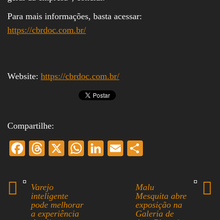
Para mais informações, basta acessar:
https://cbrdoc.com.br/
Website:
https://cbrdoc.com.br/
Compartilhe:
Fa
T
X
W
Li
E
S
ce
hr
ha
nk
m
ha
bo
ea
ts
ed
ail
re
Varejo
Malu
ok
ds
A
In
inteligente
Mesquita abre
pode melhorar
exposição na
pp
a experiência
Galeria de