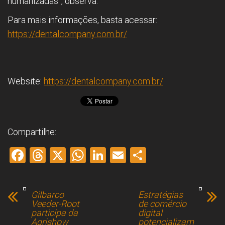
humanizadas”, observa.
Para mais informações, basta acessar:
https://dentalcompany.com.br/
Website:
https://dentalcompany.com.br/
Compartilhe:
F
T
X
W
Li
E
S
a
hr
h
nk
m
h
ce
e
at
e
ai
ar
Gilbarco
Estratégias
b
a
s
dI
l
e
Veeder-Root
de comércio
participa da
digital
o
d
A
n
Agrishow
potencializam