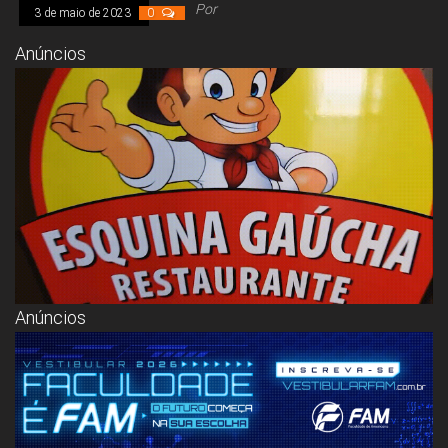
Congresso, Câmara
Por
3 de maio de 2023
0
dos Deputados,
Assembleia
Anúncios
Legislativa,
Senado, São Paulo,
Rio de Janeiro,
Brasília, Nordeste,
Norte, Centro-
Oeste, Sul, Sudeste,
Gastronomia,
Vinhos, Bebidas,
Cervejas, Comida,
Receitas, Chef, RH,
Emprego,
Empreendedorismo,
Negócios,
Oportunidades,
Anúncios