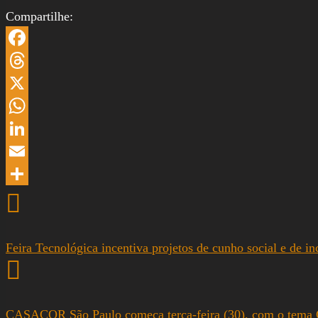
Compartilhe:
Facebook
Threads
X
WhatsApp
LinkedIn
Email
Share
Feira Tecnológica incentiva projetos de cunho social e de 
CASACOR São Paulo começa terça-feira (30), com o tem