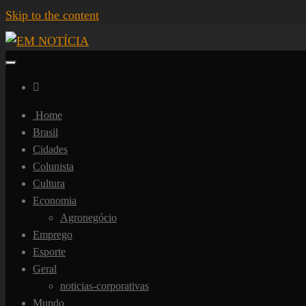
Skip to the content
Portal EM NOTÍCIA, notícias sobre Brasil, Mercosul, EUA, USA, Américas, Europa,
EM NOTÍCIA
América, Copa do Mundo, Polícia, Notícias Policiais, Política, Congresso, Câmara
Cervejas, Comida, Receitas, Chef, RH, Emprego, Empreendedorismo, Negócios, 
Home
Brasil
Cidades
Colunista
Cultura
Economia
Agronegócio
Emprego
Esporte
Geral
noticias-corporativas
Mundo