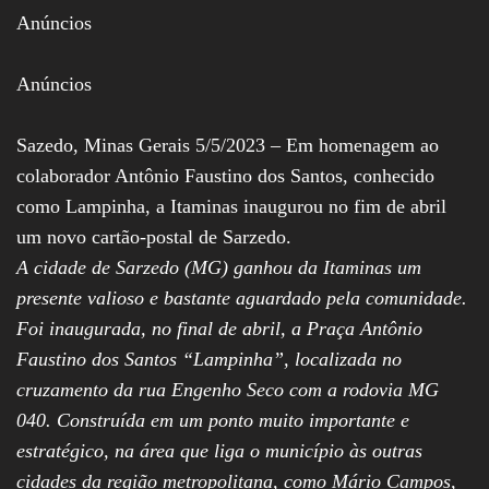
Assembleia
Anúncios
Legislativa,
Senado, São Paulo,
Rio de Janeiro,
Anúncios
Brasília, Nordeste,
Norte, Centro-
Oeste, Sul, Sudeste,
Sazedo, Minas Gerais 5/5/2023 – Em homenagem ao
Gastronomia,
Vinhos, Bebidas,
colaborador Antônio Faustino dos Santos, conhecido
Cervejas, Comida,
como Lampinha, a Itaminas inaugurou no fim de abril
Receitas, Chef, RH,
Emprego,
um novo cartão-postal de Sarzedo.
Empreendedorismo,
A cidade de Sarzedo (MG) ganhou da Itaminas um
Negócios,
Oportunidades,
presente valioso e bastante aguardado pela comunidade.
Foi inaugurada, no final de abril, a Praça Antônio
Faustino dos Santos “Lampinha”, localizada no
cruzamento da rua Engenho Seco com a rodovia MG
040. Construída em um ponto muito importante e
estratégico, na área que liga o município às outras
cidades da região metropolitana, como Mário Campos,