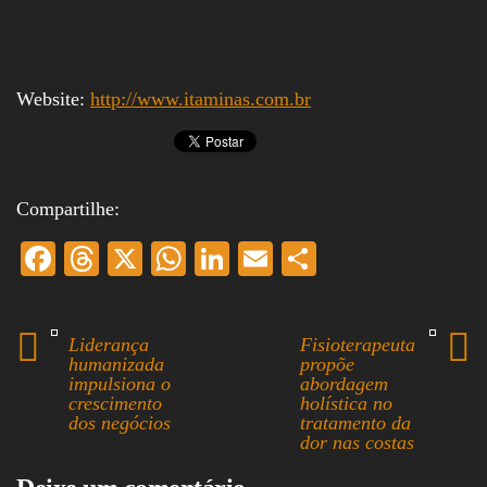
Website:
http://www.itaminas.com.br
Compartilhe:
Fa
T
X
W
Li
E
S
ce
hr
ha
nk
m
ha
bo
ea
ts
ed
ail
re
Liderança
Fisioterapeuta
ok
ds
A
In
humanizada
propõe
impulsiona o
abordagem
pp
crescimento
holística no
dos negócios
tratamento da
dor nas costas