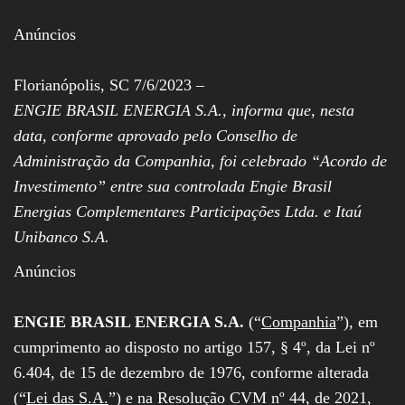
Assembleia
Legislativa,
Anúncios
Senado, São Paulo,
Rio de Janeiro,
Brasília, Nordeste,
Florianópolis, SC 7/6/2023 –
Norte, Centro-
ENGIE BRASIL ENERGIA S.A., informa que, nesta
Oeste, Sul, Sudeste,
Gastronomia,
data, conforme aprovado pelo Conselho de
Vinhos, Bebidas,
Administração da Companhia, foi celebrado “Acordo de
Cervejas, Comida,
Receitas, Chef, RH,
Investimento” entre sua controlada Engie Brasil
Emprego,
Empreendedorismo,
Energias Complementares Participações Ltda. e Itaú
Negócios,
Unibanco S.A.
Oportunidades,
Anúncios
ENGIE BRASIL ENERGIA S.A.
(“
Companhia
”), em
cumprimento ao disposto no artigo 157, § 4º, da Lei nº
6.404, de 15 de dezembro de 1976, conforme alterada
(“
Lei das S.A.
”) e na Resolução CVM nº 44, de 2021,