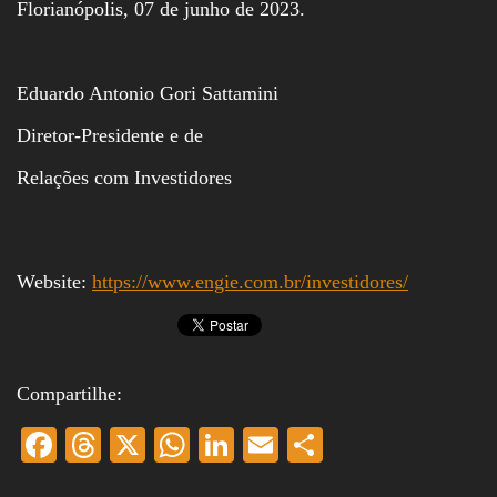
Florianópolis, 07 de junho de 2023.
Eduardo Antonio Gori Sattamini
Diretor-Presidente e de
Relações com Investidores
Website:
https://www.engie.com.br/investidores/
Compartilhe:
Fa
T
X
W
Li
E
S
ce
hr
ha
nk
m
ha