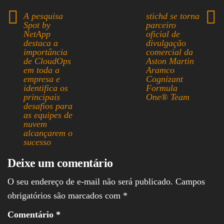
bo
ea
ts
ed
ail
re
A pesquisa
stichd se torna
ok
ds
A
In
Spot by
parceiro
NetApp
oficial de
pp
destaca a
divulgação
importância
comercial da
de CloudOps
Aston Martin
em toda a
Aramco
empresa e
Cognizant
identifica os
Formula
principais
One® Team
desafios para
as equipes de
nuvem
alcançarem o
sucesso
Deixe um comentário
O seu endereço de e-mail não será publicado.
Campos
obrigatórios são marcados com
*
Comentário
*