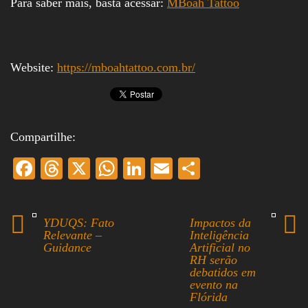
Para saber mais, basta acessar:
MBoah Tattoo
Website:
https://mboahtattoo.com.br/
Compartilhe:
Fa
T
X
W
Li
E
S
ce
hr
ha
nk
m
ha
bo
ea
ts
ed
ail
re
YDUQS: Fato
Impactos da
ok
ds
A
In
Relevante –
Inteligência
Guidance
Artificial no
pp
RH serão
debatidos em
evento na
Flórida