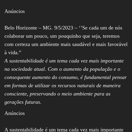
Assembleia
Legislativa,
Anúncios
Senado, São Paulo,
Rio de Janeiro,
Brasília, Nordeste,
Belo Horizonte – MG. 9/5/2023 – ‘’Se cada um de nós
Norte, Centro-
colaborar um pouco, um pouquinho que seja, teremos
Oeste, Sul, Sudeste,
Gastronomia,
com certeza um ambiente mais saudável e mais favorável
Vinhos, Bebidas,
à vida.”
Cervejas, Comida,
Receitas, Chef, RH,
A sustentabilidade é um tema cada vez mais importante
Emprego,
Empreendedorismo,
na sociedade atual. Com o aumento da população e o
Negócios,
consequente aumento do consumo, é fundamental pensar
Oportunidades,
em formas de utilizar os recursos naturais de maneira
consciente, preservando o meio ambiente para as
gerações futuras.
Anúncios
A sustentabilidade é um tema cada vez mais importante