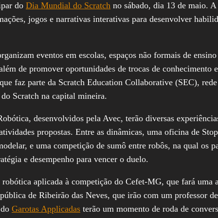
cipar do
Dia Mundial do Scratch
no sábado, dia 13 de maio. A 
mações, jogos e narrativas interativas para desenvolver habili
organizam eventos em escolas, espaços não formais de ensino
 além de promover oportunidades de trocas de conhecimento e
que faz parte da Scratch Education Collaborative (SEC), rede
 do Scratch na capital mineira.
Robótica, desenvolvidos pela Avec, terão diversas experiênci
s atividades propostas. Entre as dinâmicas, uma oficina de Sto
odelar, e uma competição de sumô entre robôs, na qual os part
ratégia e desempenho para vencer o duelo.
e robótica aplicada à competição do Cefet-MG, que fará uma 
ública de Ribeirão das Neves, que irão com um professor de 
s do
Garotas Applicadas
terão um momento de roda de convers