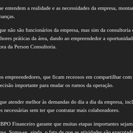
 que entendem a realidade e as necessidades da empresa, mon
nanças.
 que não são funcionários da empresa, mas sim da consultoria 
elhores práticas da área, dando ao empreendedor a oportunidad
tora da Person Consultoria.
 os empreendedores, que ficam receosos em compartilhar com 
decisão importante para mudar os rumos da operação.
ue atender melhor às demandas do dia a dia da empresa, incl
es necessárias sem ter que contratar mais colaboradores.
m BPO Financeiro garante que muitas etapas importantes sejam
ea. Soma-se, ainda, o fato de que as atividades são executada