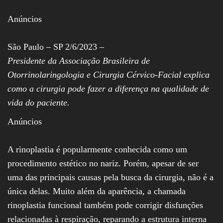
Assembleia
Legislativa,
Anúncios
Senado, São Paulo,
Rio de Janeiro,
Brasília, Nordeste,
São Paulo – SP 2/6/2023 –
Norte, Centro-
Presidente da Associação Brasileira de
Oeste, Sul, Sudeste,
Gastronomia,
Otorrinolaringologia e Cirurgia Cérvico-Facial explica
Vinhos, Bebidas,
como a cirurgia pode fazer a diferença na qualidade de
Cervejas, Comida,
Receitas, Chef, RH,
vida do paciente.
Emprego,
Empreendedorismo,
Anúncios
Negócios,
Oportunidades,
A rinoplastia é popularmente conhecida como um
procedimento estético no nariz. Porém, apesar de ser
uma das principais causas pela busca da cirurgia, não é a
única delas. Muito além da aparência, a chamada
rinoplastia funcional também pode corrigir disfunções
relacionadas à respiração, reparando a estrutura interna