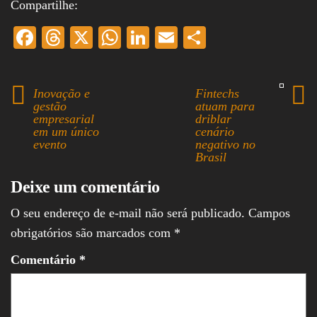
Compartilhe:
Fa
T
X
W
Li
E
S
ce
hr
ha
nk
m
ha
bo
ea
ts
ed
ail
re
Inovação e
Fintechs
ok
ds
A
In
gestão
atuam para
empresarial
driblar
pp
em um único
cenário
evento
negativo no
Brasil
Deixe um comentário
O seu endereço de e-mail não será publicado.
Campos
obrigatórios são marcados com
*
Comentário
*