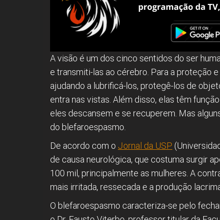
A visão é um dos cinco sentidos do ser huma
e transmiti-las ao cérebro. Para a proteção
ajudando a lubrificá-los, protegê-los de obj
entra nas vistas. Além disso, elas têm funçã
eles descansem e se recuperem. Mas alguns
do blefaroespasmo.
De acordo com o
Jornal da USP
(Universida
de causa neurológica, que costuma surgir a
100 mil, principalmente as mulheres. A contr
mais irritada, ressecada e a produção lacrim
O blefaroespasmo caracteriza-se pelo fecham
o Dr. Fausto Viterbo, professor titular da 