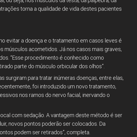
l, ou seja, nos músculos da testa, da pálpebra, da
trações torna a qualidade de vida destes pacientes
.
mo evitar a doença e o tratamento em casos leves é
nos músculos acometidos. Já nos casos mais graves,
tados. “Esse procedimento é conhecido como
irado parte do músculo orbicular dos olhos”.
s surgiram para tratar inúmeras doenças, entre elas,
recentemente, foi introduzido um novo tratamento,
ssivos nos ramos do nervo facial, inervando o
ou local com sedação. A vantagem deste método é ser
oluir, novos pontos poderão ser colocados. Da
ontos podem ser retirados”, completa.