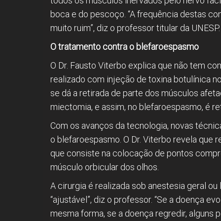
todos os músculos inervados pelo nervo facia
boca e do pescoço. “A frequência destas con
muito ruim”, diz o professor titular da UNESP
O tratamento contra o blefaroespasmo
O Dr. Fausto Viterbo explica que não tem co
realizado com injeção de toxina botulínica 
se dá a retirada de parte dos músculos afe
miectomia, e assim, no blefaroespasmo, é ret
Com os avanços da tecnologia, novas técnica
o blefaroespasmo. O Dr. Viterbo revela que 
que consiste na colocação de pontos compre
músculo orbicular dos olhos.
A cirurgia é realizada sob anestesia geral 
“ajustável”, diz o professor. “Se a doença ev
mesma forma, se a doença regredir, alguns p