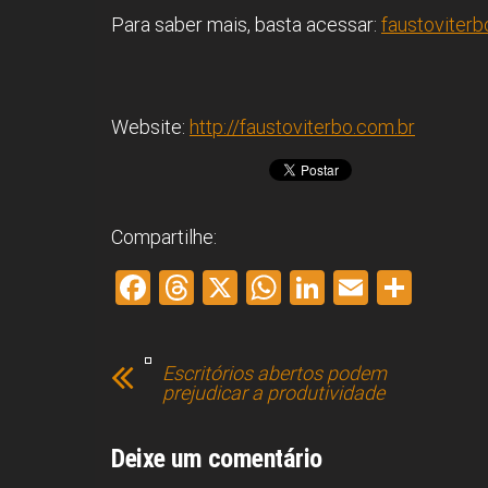
Para saber mais, basta acessar:
faustoviterb
Website:
http://faustoviterbo.com.br
Compartilhe:
F
T
X
W
Li
E
S
a
hr
h
nk
m
h
ce
e
at
e
ai
ar
Escritórios abertos podem
b
a
s
dI
l
e
prejudicar a produtividade
o
d
A
n
ok
s
p
Deixe um comentário