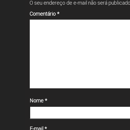
p
O seu endereço de e-mail não será publicado
Comentário
*
Nome
*
E-mail
*