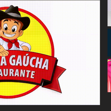
Congresso, Câmara
dos Deputados,
Assembleia
Legislativa,
Senado, São Paulo,
Rio de Janeiro,
Brasília, Nordeste,
Norte, Centro-
Oeste, Sul, Sudeste,
Gastronomia,
Vinhos, Bebidas,
Cervejas, Comida,
Receitas, Chef, RH,
Emprego,
Empreendedorismo,
Negócios,
Oportunidades,