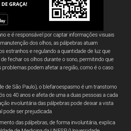
no e é responsável por captar informações visuais
 e manutenção dos olhos, as pálpebras atuam
etos estranhos e regulando a quantidade de luz que
o de fechar os olhos durante o sono, permitindo que
 problemas podem afetar a região, como é o caso
de de São Paulo), o blefaroespasmo é um transtorno
pós os 40 anos e afeta de uma a duas pessoas a cada
ação involuntária das pálpebras pode deixar a vista
al pode ser prejudicada.
ento das pálpebras, de forma involuntária, explica
Faculdade de Medicina da UNESP (Universidade