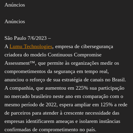
Anúncios
Assembleia
Legislativa,
Senado, São Paulo,
Rio de Janeiro,
Anúncios
Brasília, Nordeste,
Norte, Centro-
Oeste, Sul, Sudeste,
São Paulo 7/6/2023 –
Gastronomia,
A
Lumu Technologies
, empresa de cibersegurança
Vinhos, Bebidas,
Cervejas, Comida,
criadora do modelo Continuous Compromise
Receitas, Chef, RH,
Assessment™, que permite às organizações medir os
Emprego,
Empreendedorismo,
comprometimentos da segurança em tempo real,
Negócios,
anunciou o reforço de sua estratégia de canais no Brasil.
Oportunidades,
A companhia, que aumentou em 225% sua participação
no mercado brasileiro neste ano em comparação com o
mesmo período de 2022, espera ampliar em 125% a rede
de parceiros para atender à crescente necessidade das
empresas identificarem ameaças e isolarem instâncias
confirmadas de comprometimento no país.