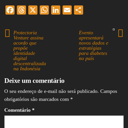
Fa
T
X
W
Li
E
S
ce
hr
ha
nk
m
ha
bo
ea
ts
ed
ail
re
Protectoria
Evento
ok
ds
A
In
Venture assina
apresentará
acordo que
novos dados e
pp
propõe
estratégias
identidade
para diabetes
digital
no país
descentralizada
na Indonésia
Deixe um comentário
O seu endereço de e-mail não será publicado.
Campos
obrigatórios são marcados com
*
Comentário
*