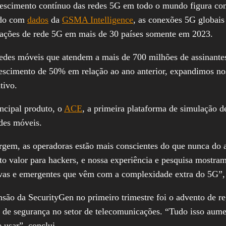
rescimento contínuo das redes 5G em todo o mundo figura com
rdo com
dados
da
GSMA Intelligence
, as conexões 5G globai
ntações de rede 5G em mais de 30 países somente em 2023.
redes móveis que atendem a mais de 700 milhões de assinant
rescimento de 50% em relação ao ano anterior, expandimos n
tivo.
incipal produto, o
ACE
, a primeira plataforma de simulação d
des móveis.
gem, as operadoras estão mais conscientes do que nunca do 
lto valor para hackers, e nossa experiência e pesquisa mostr
vas e emergentes que vêm com a complexidade extra do 5G”, 
nsão da SecurityGen no primeiro trimestre foi o advento de r
des de segurança no setor de telecomunicações. “Tudo isso aum
e usar”, conclui.