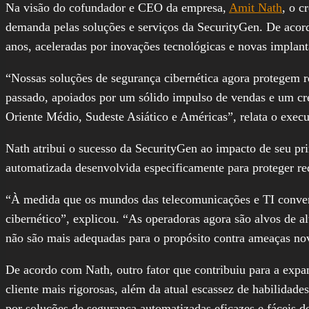
Na visão do cofundador e CEO da empresa,
Amit Nath
, o c
demanda pelas soluções e serviços da SecurityGen. De aco
anos, aceleradas por inovações tecnológicas e novas impla
“Nossas soluções de segurança cibernética agora protegem 
passado, apoiados por um sólido impulso de vendas e um c
Oriente Médio, Sudeste Asiático e Américas”, relata o execu
Nath atribui o sucesso da SecurityGen ao impacto de seu pr
automatizada desenvolvida especificamente para proteger re
“À medida que os mundos das telecomunicações e TI conver
cibernético”, explicou. “As operadoras agora são alvos de a
não são mais adequadas para o propósito contra ameaças no
De acordo com Nath, outro fator que contribuiu para a expa
cliente mais rigorosas, além da atual escassez de habilida
por soluções de segurança automatizadas eficazes e fáceis d