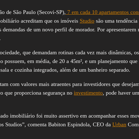
ão de São Paulo (Secovi-SP),
7 em cada 10 apartamentos con
obiliário acreditam que os imóveis
Studio
são uma tendência n
r as demandas de um novo perfil de morador. Por apresentarem
.
sociedade, que demandam rotinas cada vez mais dinâmicas, os
stilo possuem, em média, de 20 a 45m², e um planejamento que
 sala e cozinha integrados, além de um banheiro separado.
m com valores mais atraentes para investidores que desejam d
vo que proporciona segurança no
investimento
, pode haver um
do imobiliário foi muito assertivo em acompanhar esses mo
 dos Studios”, comenta Babiton Espindola, CEO da
Urban
Compa