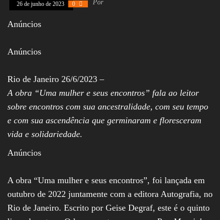
Por
26 de junho de 2023
0
Assembleia
Legislativa,
Anúncios
Senado, São Paulo,
Rio de Janeiro,
Brasília, Nordeste,
Anúncios
Norte, Centro-
Oeste, Sul, Sudeste,
Gastronomia,
Vinhos, Bebidas,
Rio de Janeiro 26/6/2023 –
Cervejas, Comida,
A obra “Uma mulher e seus encontros” fala ao leitor
Receitas, Chef, RH,
Emprego,
sobre encontros com sua ancestralidade, com seu tempo
Empreendedorismo,
e com sua ascendência que germinaram e floresceram
Negócios,
Oportunidades,
vida e solidariedade.
Anúncios
A obra “Uma mulher e seus encontros”, foi lançada em
outubro de 2022 juntamente com a editora Autografia, no
Rio de Janeiro. Escrito por Geise Degraf, este é o quinto