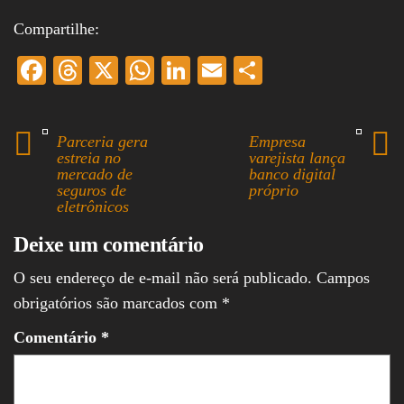
Compartilhe:
Fa
T
X
W
Li
E
S
ce
hr
ha
nk
m
ha
bo
ea
ts
ed
ail
re
Parceria gera
Empresa
ok
ds
A
In
estreia no
varejista lança
mercado de
banco digital
pp
seguros de
próprio
eletrônicos
Deixe um comentário
O seu endereço de e-mail não será publicado.
Campos
obrigatórios são marcados com
*
Comentário
*