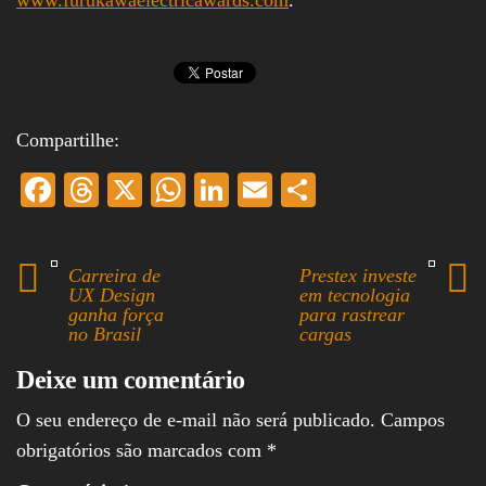
Compartilhe:
Fa
T
X
W
Li
E
S
ce
hr
ha
nk
m
ha
bo
ea
ts
ed
ail
re
Carreira de
Prestex investe
ok
ds
A
In
UX Design
em tecnologia
ganha força
para rastrear
pp
no Brasil
cargas
Deixe um comentário
O seu endereço de e-mail não será publicado.
Campos
obrigatórios são marcados com
*