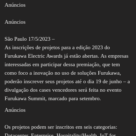
Anúncios
Assembleia
Legislativa,
Senado, São Paulo,
Rio de Janeiro,
Anúncios
Brasília, Nordeste,
Norte, Centro-
Oeste, Sul, Sudeste,
São Paulo 17/5/2023 –
Gastronomia,
As inscrições de projetos para a edição 2023 do
Vinhos, Bebidas,
Cervejas, Comida,
Furukawa Electric Awards já estão abertas. As empresas
Receitas, Chef, RH,
interessadas em participar dessa premiação, que tem
Emprego,
Empreendedorismo,
como foco a inovação no uso de soluções Furukawa,
Negócios,
poderão inscrever seus projetos até o dia 19 de junho – a
Oportunidades,
divulgação dos cases vencedores será feita no evento
Furukawa Summit, marcado para setembro.
Anúncios
Os projetos podem ser inscritos em seis categorias:
Datacenter, Enterprise, Hospitality/Health, IoT for