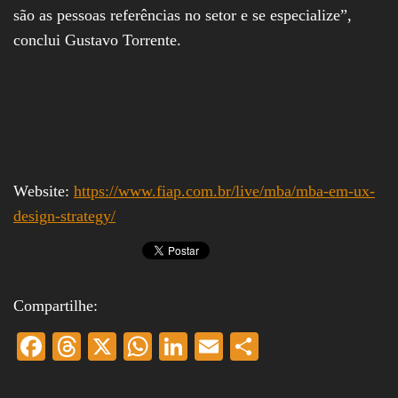
são as pessoas referências no setor e se especialize”,
conclui Gustavo Torrente.
Website:
https://www.fiap.com.br/live/mba/mba-em-ux-
design-strategy/
Compartilhe:
Fa
T
X
W
Li
E
S
ce
hr
ha
nk
m
ha