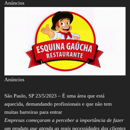
Anúncios
Assembleia
Legislativa,
Senado, São Paulo,
Rio de Janeiro,
Brasília, Nordeste,
Norte, Centro-
Oeste, Sul, Sudeste,
Gastronomia,
Vinhos, Bebidas,
Cervejas, Comida,
Receitas, Chef, RH,
Emprego,
Empreendedorismo,
Negócios,
Oportunidades,
Anúncios
São Paulo, SP 23/5/2023 – É uma área que está
aquecida, demandando profissionais e que não tem
muitas barreiras para entrar
Empresas começaram a perceber a importância de fazer
um produto que atenda as reais necessidades dos clientes