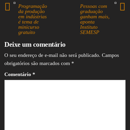
bo
ea
ts
ed
ail
re
Programação
Pessoas com
ok
ds
A
In
da produção
graduação
em indústrias
ganham mais,
pp
é tema de
aponta
minicurso
Instituto
gratuito
SEMESP
Deixe um comentário
O seu endereço de e-mail não será publicado.
Campos
obrigatórios são marcados com
*
Comentário
*