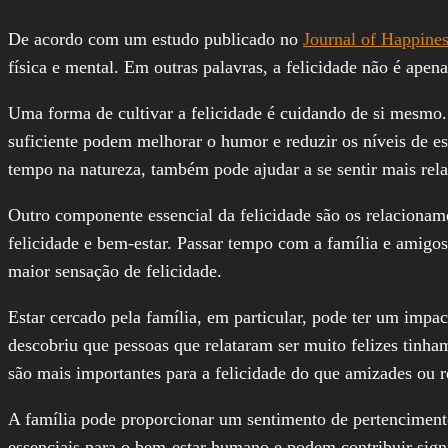
De acordo com um estudo publicado no
Journal of Happines
física e mental. Em outras palavras, a felicidade não é ape
Uma forma de cultivar a felicidade é cuidando de si mesmo. I
suficiente podem melhorar o humor e reduzir os níveis de e
tempo na natureza, também pode ajudar a se sentir mais rela
Outro componente essencial da felicidade são os relacionamen
felicidade e bem-estar. Passar tempo com a família e amigos,
maior sensação de felicidade.
Estar cercado pela família, em particular, pode ter um imp
descobriu que pessoas que relataram ser muito felizes tinha
são mais importantes para a felicidade do que amizades ou 
A família pode proporcionar um sentimento de pertenciment
essenciais para o bem-estar humano e podem contribuir signi