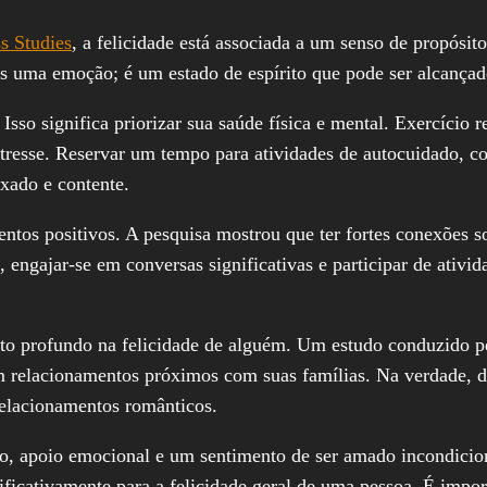
s Studies
, a felicidade está associada a um senso de propósit
nas uma emoção; é um estado de espírito que pode ser alcançad
sso significa priorizar sua saúde física e mental. Exercício r
stresse. Reservar um tempo para atividades de autocuidado, c
xado e contente.
tos positivos. A pesquisa mostrou que ter fortes conexões soc
 engajar-se em conversas significativas e participar de ativid
acto profundo na felicidade de alguém. Um estudo conduzido 
m relacionamentos próximos com suas famílias. Na verdade, de
relacionamentos românticos.
o, apoio emocional e um sentimento de ser amado incondicio
ficativamente para a felicidade geral de uma pessoa. É impor