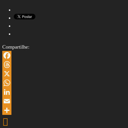
Compartilhe:
Facebook
Threads
X
WhatsApp
LinkedIn
Email
Share