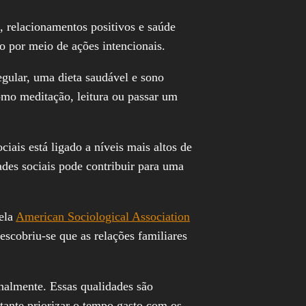
o, relacionamentos positivos e saúde
o por meio de ações intencionais.
egular, uma dieta saudável e sono
omo meditação, leitura ou passar um
iais está ligado a níveis mais altos de
ades sociais pode contribuir para uma
pela
American Sociological Association
scobriu-se que as relações familiares
nalmente. Essas qualidades são
tante priorizar o tempo gasto com os