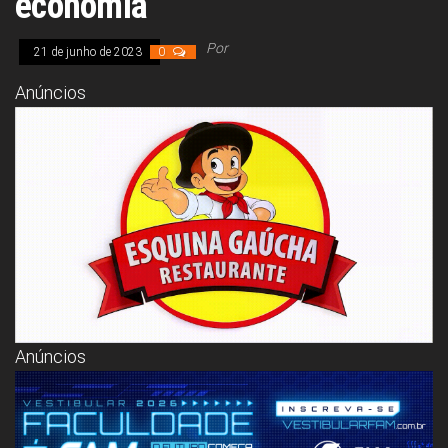
economia
Congresso, Câmara
dos Deputados,
Assembleia
Por
21 de junho de 2023
0
Legislativa,
Senado, São Paulo,
Anúncios
Rio de Janeiro,
Brasília, Nordeste,
Norte, Centro-
Oeste, Sul, Sudeste,
Gastronomia,
Vinhos, Bebidas,
Cervejas, Comida,
Receitas, Chef, RH,
Emprego,
Empreendedorismo,
Negócios,
Oportunidades,
Anúncios