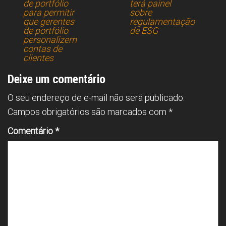
o
d
A
n
de portfólio
terá painel
para permitir
sobre
ok
s
p
que gerentes
regulamentação
p
de portfólio
de ESG
personalizem
contas de
clientes
Deixe um comentário
O seu endereço de e-mail não será publicado.
Campos obrigatórios são marcados com
*
Comentário
*