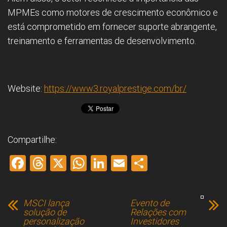
MPMEs como motores de crescimento econômico e
está comprometido em fornecer suporte abrangente,
treinamento e ferramentas de desenvolvimento.
Website:
https://www3.royalprestige.com/br/
Compartilhe:
F
T
X
W
Li
E
S
a
hr
h
nk
m
h
ce
e
at
e
ai
ar
MSCI lança
Evento de
b
a
s
dI
l
e
solução de
Relações com
personalização
Investidores