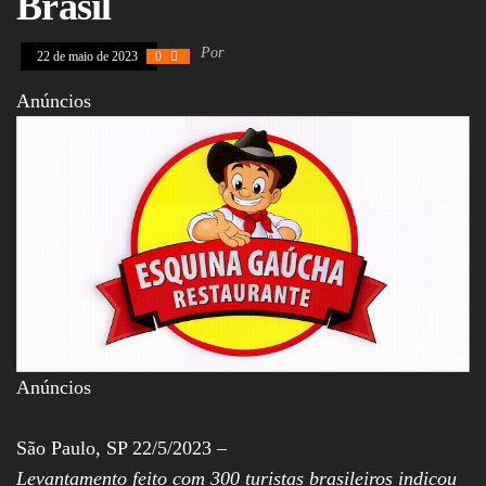
Brasil
Policiais, Política,
Congresso, Câmara
dos Deputados,
Por
22 de maio de 2023
0
Assembleia
Legislativa,
Anúncios
Senado, São Paulo,
Rio de Janeiro,
Brasília, Nordeste,
Norte, Centro-
Oeste, Sul, Sudeste,
Gastronomia,
Vinhos, Bebidas,
Cervejas, Comida,
Receitas, Chef, RH,
Emprego,
Empreendedorismo,
Negócios,
Oportunidades,
Anúncios
São Paulo, SP 22/5/2023 –
Levantamento feito com 300 turistas brasileiros indicou