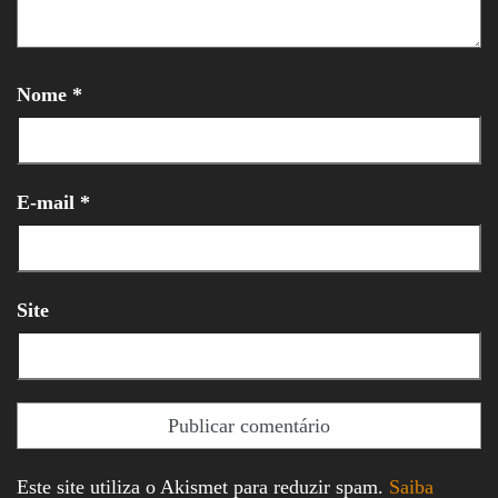
Nome
*
E-mail
*
Site
Este site utiliza o Akismet para reduzir spam.
Saiba