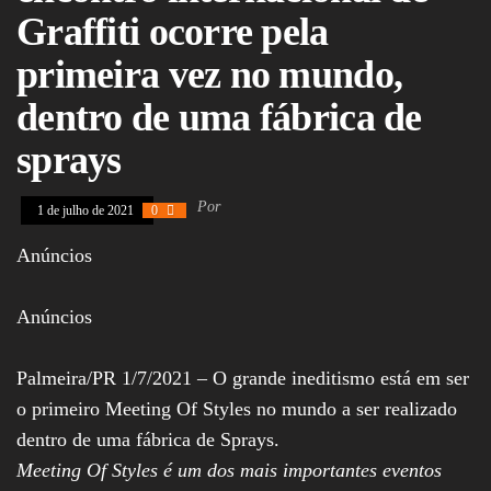
Assembleia
Graffiti ocorre pela
Legislativa,
Senado, São Paulo,
primeira vez no mundo,
Rio de Janeiro,
Brasília, Nordeste,
dentro de uma fábrica de
Norte, Centro-
Oeste, Sul, Sudeste,
sprays
Gastronomia,
Vinhos, Bebidas,
Cervejas, Comida,
Por
1 de julho de 2021
0
Receitas, Chef, RH,
Emprego,
Empreendedorismo,
Anúncios
Negócios,
Oportunidades,
Anúncios
Palmeira/PR 1/7/2021 – O grande ineditismo está em ser
o primeiro Meeting Of Styles no mundo a ser realizado
dentro de uma fábrica de Sprays.
Meeting Of Styles é um dos mais importantes eventos