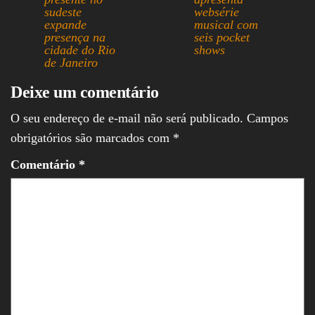
sudeste
websérie
pp
expande
musical com
presença na
seis pocket
cidade do Rio
shows
de Janeiro
Deixe um comentário
O seu endereço de e-mail não será publicado.
Campos
obrigatórios são marcados com
*
Comentário
*